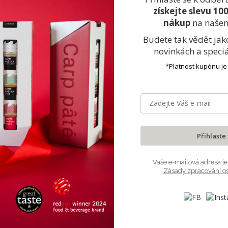
získejte slevu 10
nákup
na naše
Budete tak vědět jak
novinkách
a speci
*Platnost kupónu je
Dárkový poukaz v hodnotě 2 000 Kč
2 000 Kč
Do košíku
Přihlaste
Vaše e-mailová adresa je
Zásady zpracování o