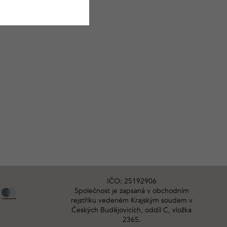
IČO: 25192906
Společnost je zapsaná v obchodním
rejstříku vedeném Krajským soudem v
Českých Budějovicích, oddíl C, vložka
2365.