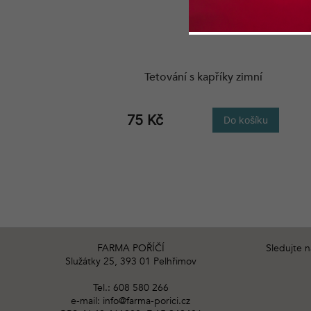
Tetování s kapříky zimní
75 Kč
Do košíku
Z
á
FARMA POŘÍČÍ
Sledujte 
Služátky 25, 393 01 Pelhřimov
p
a
Tel.: 608 580 266
t
e-mail: info@farma-porici.cz
í