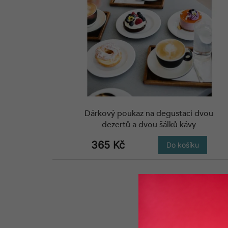
s
p
r
o
d
u
k
t
ů
Dárkový poukaz na degustaci dvou
dezertů a dvou šálků kávy
365 Kč
Do košíku