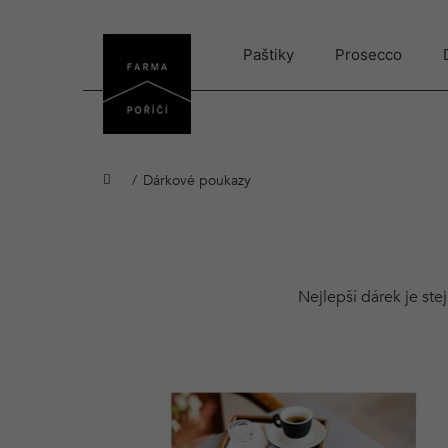
Přejít
na
obsah
Paštiky
Prosecco
Domů
Dárkové poukazy
Nejlepší dárek je ste
V
ý
p
i