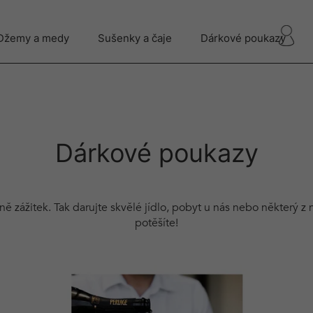
Džemy a medy
Sušenky a čaje
Dárkové poukazy
Dárkové poukazy
jně zážitek. Tak darujte skvělé jídlo, pobyt u nás nebo některý z
potěšíte!