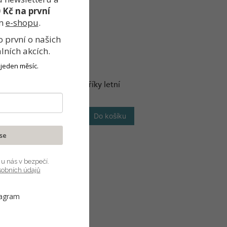
0 Kč
na první
m
e-shopu
.
o
první
o našich
álních akcích
.
 jeden měsíc.
Tetování s kapříky letní
75 Kč
Do košíku
 se
 u nás v bezpečí.
sobních údajů