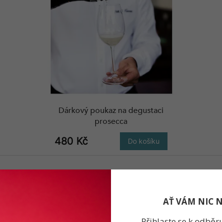
Dárkový poukaz na degustaci
prosecca
480 Kč
Do košíku
AŤ VÁM NIC 
Přihlaste se k odběr