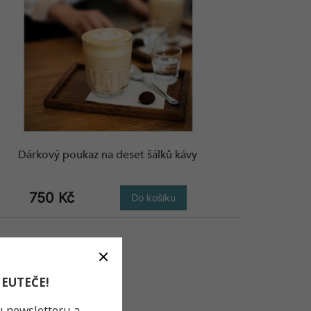
Dárkový poukaz na deset šálků kávy
750 Kč
Do košíku
NEUTEČE!
u newsletteru a