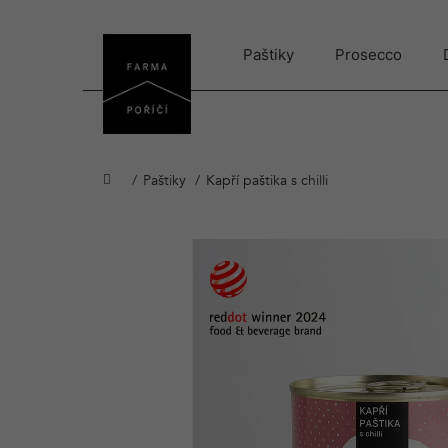
Přejít
na
obsah
Paštiky
Prosecco
Domů
Paštiky
Kapří paštika s chilli