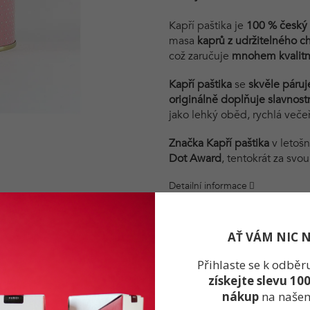
Kapří paštika je
100 % český 
masa
kaprů z udržitelného c
což zaručuje
mnohem kvalitně
Kapří paštika
se
skvěle páruj
originálně doplňuje slavnostn
jako lehký oběd, rychlá večeř
Značka Kapří paštika
v letošn
Dot Award
, tentokrát za svo
Detailní informace
AŤ VÁM NIC 
Přihlaste se k odběr
Popis
Diskuze
získejte slevu 10
nákup
na naše