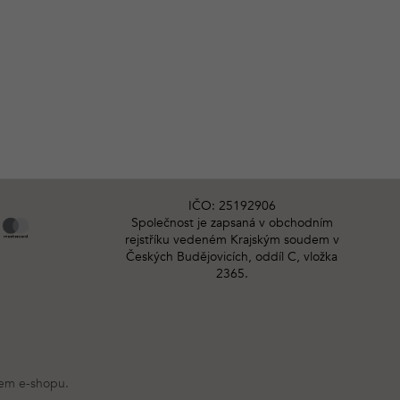
IČO: 25192906
Společnost je zapsaná v obchodním
rejstříku vedeném Krajským soudem v
Českých Budějovicích, oddíl C, vložka
2365.
šem e-shopu.