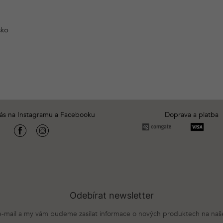
sko
nás na Instagramu a Facebooku
Doprava a platba
Odebírat newsletter
 e-mail a my vám budeme zasílat informace o nových produktech na na