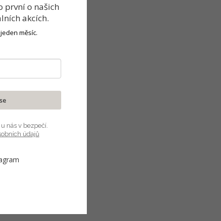
o
první
o našich
álních akcích
.
kala příjemnou
 jeden měsíc.
 přednost jinému
é farmy.
 se
 u nás v bezpečí.
sobních údajů
y 0,8 g, bílkoviny 14