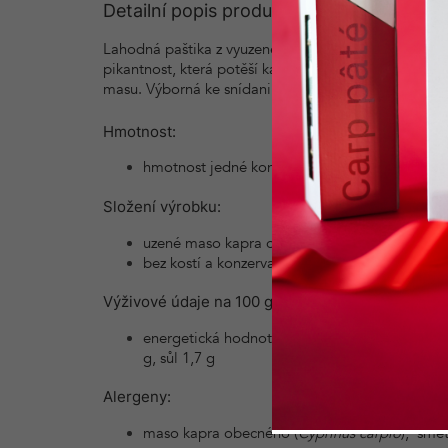
Detailní popis produktu
Lahodná paštika z vyuzeného kapřího masa s jemnou c
pikantnost, která potěší každého příznivce ostřejšíc
masu. Výborná ke snídani nebo svačině, jako lehký o
Hmotnost:
hmotnost jedné konzervy 190 g
Složení výrobku:
uzené maso kapra obecného (
Cyprinus carpio
bez kostí a konzervantů, obsahuje antioxidan
Výživové údaje na 100 g
:
energetická hodnota 997 kJ/238 kcal, tuky 19,8
g, sůl 1,7 g
Alergeny:
maso kapra obecného (
Cyprinus carpio
), sme