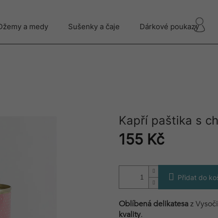
Džemy a medy
Sušenky a čaje
Dárkové poukazy
Kapří paštika s chi
155 Kč
Měrná
cena:
Přidat do ko
Oblíbená delikatesa
z Vysoči
kvality
.