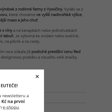
výrobek z rodinné farmy z Vysočiny.
Vyrábí se z
hovu
, které chováme
ve vyšší nadmořské výšce
,
jší maso a jeho chuť
.
e s víny
a na kanapkách nebo jednohubkách
í tabuli
. Je výborná ke snídani nebo svačině,
e, na piknik a na cesty.
ím roce získala již
podruhé prestižní cenu Red
u designovou podobu a vizualitu celé značky.
NEUTEČE!
u newsletteru a
0 Kč
na první
m
e-shopu
.