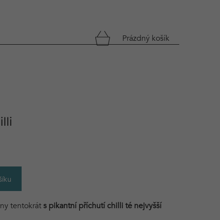
NÁKUPNÍ
Prázdný košík
KOŠÍK
lli
šíku
ny tentokrát
s pikantní příchutí chilli té nejvyšší