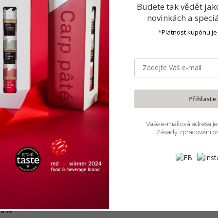
Budete tak vědět jak
novinkách
a speci
hutí smetany, špetky soli a čerstvého pepře. Díky přidání chilli zís
*Platnost kupónu je
h delikates. Bude chutnat nejen milovníkům ryb, ale i těm, co dávají
běd, rychlá večeře nebo na piknik a na cesty. Český výrobek z rodinn
Přihlaste
), smetana, rostlinný olej, chilli, sůl, koření
Vaše e-mailová adresa je
ty a omega-3 mastné kyseliny.
Zásady zpracování o
 g z toho nasycené mastné kyseliny 7,2 g, sacharidy 1,6 g z toho cukr
tana