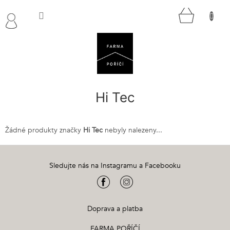
Přejít
NÁKUP
na
obsah
KOŠÍK
Hi Tec
Žádné produkty značky
Hi Tec
nebyly nalezeny...
Z
á
Sledujte nás na Instagramu a Facebooku
p
a
t
í
Doprava a platba
FARMA POŘÍČÍ