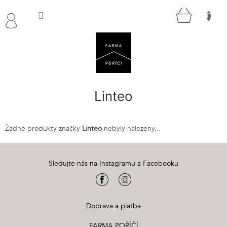
Přejít
NÁKUP
na
obsah
KOŠÍK
Linteo
Žádné produkty značky
Linteo
nebyly nalezeny...
Z
á
Sledujte nás na Instagramu a Facebooku
p
a
t
í
Doprava a platba
FARMA POŘÍČÍ